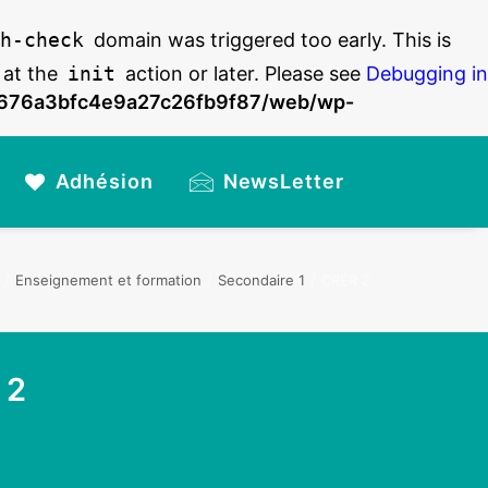
h-check
domain was triggered too early. This is
 at the
init
action or later. Please see
Debugging in
6676a3bfc4e9a27c26fb9f87/web/wp-
Adhésion
NewsLetter
Enseignement et formation
Secondaire 1
CRER 2
 2