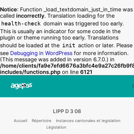
Notice
: Function _load_textdomain_just_in_time was
called
incorrectly
. Translation loading for the
health-check
domain was triggered too early.
This is usually an indicator for some code in the
plugin or theme running too early. Translations
should be loaded at the
init
action or later. Please
see
Debugging in WordPress
for more information.
(This message was added in version 6.7.0.) in
/home/clients/fa9e7efd6676a3bfc4e9a27c26fb9f
includes/functions.php
on line
6121
LIPP D 3 08
Accueil
Répertoire
Instances cantonales et legislation
Législation
LIPP D 3 08